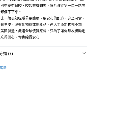
付款
的店家。未經商家同意取消之訂單仍視為有效，需透過AFTEE
層則夠硬夠耐咬，咬起來有夠爽，讓毛孩從第一口一路咬
繳納相關費用。
0，滿NT$690(含以上)免運費
口都停不下來。
否成功請以「AFTEE先享後付 」之結帳頁面顯示為準，若有關於
功／繳費後需取消欲退款等相關疑問，請聯繫「AFTEE先享後
是比一般長效咀嚼骨更簡單、更安心的配方，完全可食、
援中心」
https://netprotections.freshdesk.com/support/home
沒有生皮、沒有動物粉或副產品，連人工添加物都不加。
20，滿NT$1,000(含以上)免運費
在美國製造，嚴選全球優質原料，只為了讓你每次獎勵毛
項】
恩沛科技股份有限公司提供之「AFTEE先享後付」服務完成之
能吃得開心、你也給得安心！
依本服務之必要範圍內提供個人資料，並將交易相關給付款項請
50
讓予恩沛科技股份有限公司。
個人資料處理事宜，請瀏覽以下網址：
類 (7)
ee.tw/terms/#terms3
20，滿NT$1,000(含以上)免運費
年的使用者請事先徵得法定代理人或監護人之同意方可使用
E先享後付」，若未經同意申辦者引起之損失，本公司不負相關責
客服
長效堅硬耐咬
AFTEE先享後付」時，將依據個別帳號之用戶狀況，依本公司
核予不同之上限額度；若仍有額度不足之情形，本公司將視審查
花生 | 濃醇堅果香氣
用戶進行身份認證。
一人註冊多個帳號或使用他人資訊註冊。若發現惡意使用之情
型
潔牙棒 | 經典骨頭造型最受歡迎
科技股份有限公司將有權停止該用戶之使用額度並採取法律行
潔牙骨
中大型犬 (10KG+) | 強咬勁限定
花生醬果凍 | 柔順果凍甜香