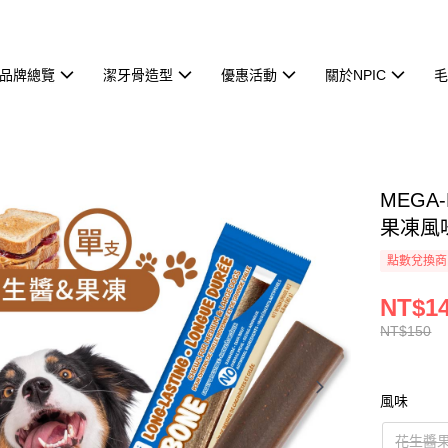
品牌總覽
潔牙骨造型
優惠活動
關於NPIC
MEGA
果凍風味
點數兌換商
NT$1
NT$150
風味
花生醬