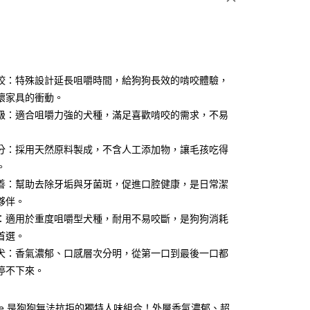
咬：特殊設計延長咀嚼時間，給狗狗長效的啃咬體驗，
壞家具的衝動。
級：適合咀嚼力強的犬種，滿足喜歡啃咬的需求，不易
享後付
FTEE先享後付」】
分：採用天然原料製成，不含人工添加物，讓毛孩吃得
先享後付是「在收到商品之後才付款」的支付方式。 讓您購物簡單
。
心！
善：幫助去除牙垢與牙菌斑，促進口腔健康，是日常潔
：不需註冊會員、不需綁卡、不需儲值。
：只要手機號碼，簡訊認證，即可結帳。
夥伴。
：先確認商品／服務後，再付款。
：適用於重度咀嚼型犬種，耐用不易咬斷，是狗狗消耗
付款
EE先享後付」結帳流程】
首選。
0，滿NT$690(含以上)免運費
方式選擇「AFTEE先享後付」後，將跳轉至「AFTEE先享後
犬：香氣濃郁、口感層次分明，從第一口到最後一口都
頁面，進行簡訊認證並確認金額後，即可完成結帳。
停不下來。
貨付款
成立數日內，您將收到繳費通知簡訊。
費通知簡訊後14天內，點擊此簡訊中的連結，可透過四大超商
0，滿NT$690(含以上)免運費
網路銀行／等多元方式進行付款，方視為交易完成。
Bone 是狗狗無法抗拒的獨特人味組合！外層香氣濃郁、超
：結帳手續完成當下不需立刻繳費，但若您需要取消訂單，請聯