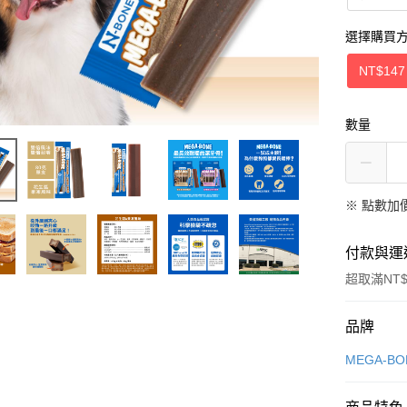
選擇購買
NT$147
數量
※
點數加
付款與運
超取滿NT$
付款方式
品牌
信用卡一
MEGA-BO
超商取貨