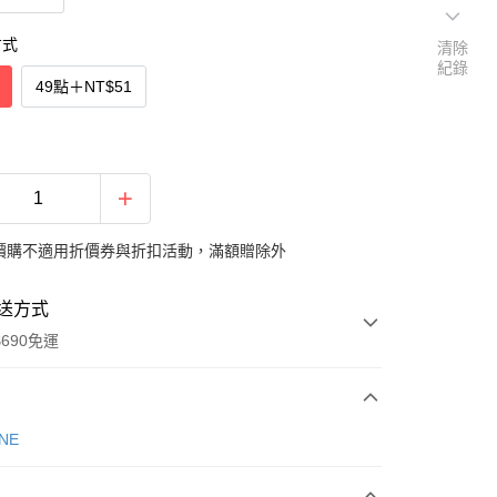
方式
清除
紀錄
49點
＋
NT$51
價購不適用折價券與折扣活動，滿額贈除外
送方式
690免運
次付款
NE
付款