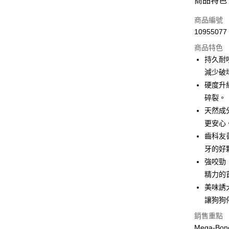
商品特色
LINE Pay
商品編號
街口支付
10955077
商品特色
悠遊付
持久耐
全盈+PAY
減少破
硬度升
AFTEE先
碎裂。
相關說明
【關於「A
天然成
貨到付款
AFTEE
更安心
便利好安
齒科友
１．簡單
２．便利
牙的好
運送方式
３．安心
強咬勁
全家取貨
【「AFT
精力的
每筆NT$6
１．於結帳
美味誘
付」結帳
讓狗狗
萊爾富取
２．訂單
３．收到繳
每筆NT$6
銷售重點
／ATM／
Mega-
※ 請注意