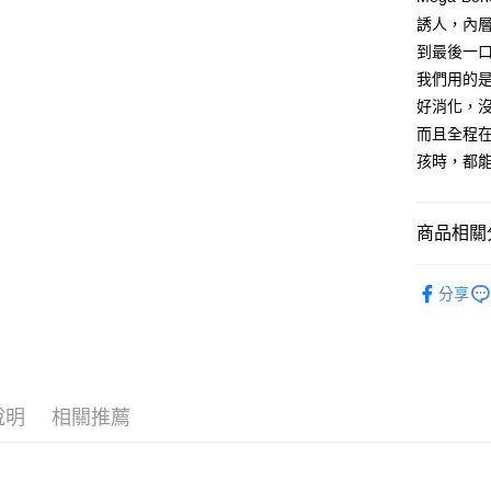
7-11取貨
絡購買商品
誘人，內
先享後付
每筆NT$6
到最後一
※ 交易是
是否繳費成
我們用的
本島宅配
付客戶支
好消化，
每筆NT$1
而且全程
【注意事
離島宅配
１．透過由
孩時，都
交易，需
每筆NT$3
求債權轉
２．關於
貨到付款
商品相關分
https://aft
每筆NT$1
３．未成
全站商品
「AFTE
分享
任。
質地口感
４．使用「
即時審查
風味饗宴
結果請求
５．嚴禁
潔牙骨造
形，恩沛
動。
說明
相關推薦
狗狗點心
風味饗宴