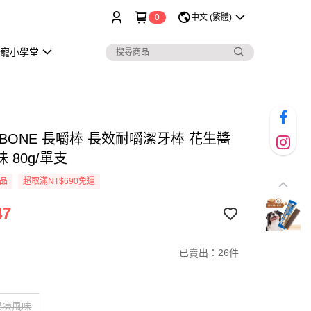
0
中文 (繁體)
毛寵小學堂
-BONE 長嚼棒 長效耐嚼潔牙棒 花生醬
 80g/單支
品
超取滿NT$690免運
47
已賣出：26件
果凍風味