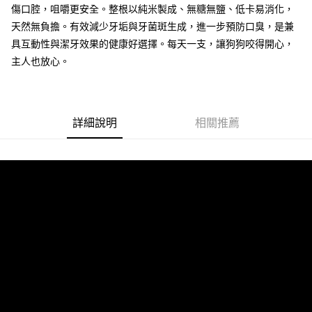
２．訂單成立數日內，您將收到繳費通知簡訊。
傷口腔，咀嚼更安全。整根以純米製成、無糖無鹽、低卡易消化，
每筆NT$60，滿NT$690(含以上)免運費
３．收到繳費通知簡訊後14天內，點擊此簡訊中的連結，可透過四大超商／
天然無負擔。有效減少牙垢與牙菌斑生成，進一步預防口臭，是兼
ATM／網路銀行／等多元方式進行付款，方視為交易完成。
7-11取貨付款
※ 請注意：結帳手續完成當下不需立刻繳費，但若您需要取消訂單，請聯絡
具互動性與潔牙效果的健康好選擇。每天一支，讓狗狗咬得開心，
每筆NT$60，滿NT$690(含以上)免運費
購買商品的店家。未經商家同意取消之訂單仍視為有效，需透過AFTEE先享
主人也放心。
後付繳納相關費用。
本島宅配
※ 交易是否成功請以「AFTEE先享後付 」之結帳頁面顯示為準，若有關於
是否繳費成功／繳費後需取消欲退款等相關疑問，請聯繫「AFTEE先享後付
每筆NT$120，滿NT$1,000(含以上)免運費
客戶支援中心」
https://netprotections.freshdesk.com/support/home
詳細說明
相關推薦
離島宅配
【注意事項】
１．透過由恩沛科技股份有限公司提供之「AFTEE先享後付」服務完成之交
每筆NT$350
易，需依本服務之必要範圍內提供個人資料，並將交易相關給付款項請求債
權轉讓予恩沛科技股份有限公司。
貨到付款
２．關於個人資料處理事宜，請瀏覽以下網址：
每筆NT$120，滿NT$1,000(含以上)免運費
https://aftee.tw/terms/#terms3
３．未成年的使用者請事先徵得法定代理人或監護人之同意方可使用
「AFTEE先享後付」，若未經同意申辦者引起之損失，本公司不負相關責
任。
４．使用「AFTEE先享後付」時，將依據個別帳號之用戶狀況，依本公司即
時審查核予不同之上限額度；若仍有額度不足之情形，本公司將視審查結果
請求用戶進行身份認證。
５．嚴禁一人註冊多個帳號或使用他人資訊註冊。若發現惡意使用之情形，
恩沛科技股份有限公司將有權停止該用戶之使用額度並採取法律行動。