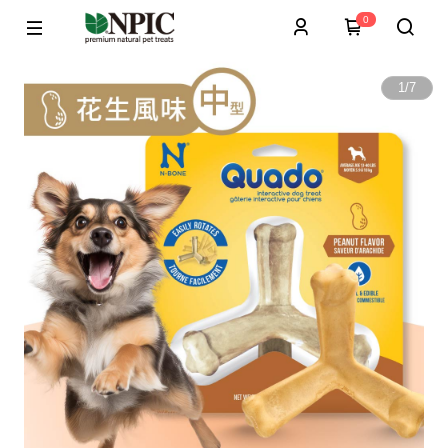
0
1
/
7