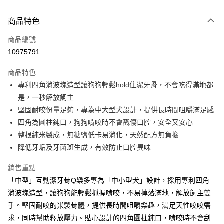
超商取貨付款
商品特色
LINE Pay
商品編號
Apple Pay
10975791
街口支付
商品特色
悠遊付
專利四角消波塊造型讓狗狗輕鬆hold住潔牙骨，不會吃得滿地都
全盈+PAY
是，一秒解放飼主
堅固耐咬份量足夠，專為中大型犬設計，提供長時間咀嚼滿足感
AFTEE先享後付
四角為圓柱鈍口，狗狗啃咬時不會戳傷口腔，安全又安心
相關說明
整根純米製成，無糖鹽低卡易消化，天然配方無負擔
【關於「AFTEE先享後付」】
貨到付款
AFTEE先享後付是「在收到商品之後才付款」的支付方式。 讓您購物簡單
降低牙垢及牙菌斑生成，有效防止口腔異味
便利好安心！
１．簡單：不需註冊會員、不需綁卡、不需儲值。
銷售重點
運送方式
２．便利：只要手機號碼，簡訊認證，即可結帳。
「中型」互動潔牙骨Q樂多專為「中小型犬」設計，採用專利四角
３．安心：先確認商品／服務後，再付款。
全家取貨付款
消波塊造型，讓狗狗能輕鬆抓握啃咬，不易掉落滿地，解放飼主雙
每筆NT$60，滿NT$690(含以上)免運費
【「AFTEE先享後付」結帳流程】
手。堅固耐咬的米製骨體，提供長時間咀嚼樂趣，滿足天性咬咬需
１．於結帳方式選擇「AFTEE先享後付」後，將跳轉至「AFTEE先享後付」
萊爾富取貨付款
求，同時幫助釋放壓力。貼心設計的四角圓柱鈍口，啃咬時不會刮
結帳頁面，進行簡訊認證並確認金額後，即可完成結帳。