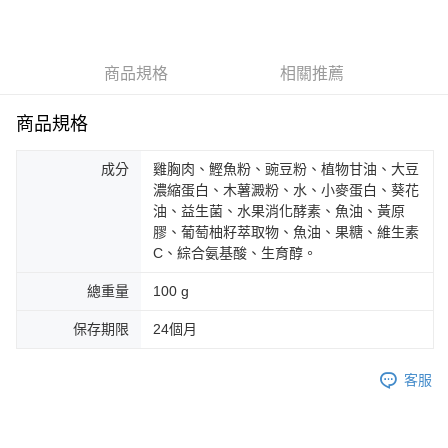
每筆NT$120，滿NT$1,000(含以上)免運費
客戶支援中心」
https://netprotections.freshdesk.com/support/home
離島宅配
【注意事項】
１．透過由恩沛科技股份有限公司提供之「AFTEE先享後付」服務完成之交
每筆NT$350
商品規格
相關推薦
易，需依本服務之必要範圍內提供個人資料，並將交易相關給付款項請求債
權轉讓予恩沛科技股份有限公司。
貨到付款
２．關於個人資料處理事宜，請瀏覽以下網址：
商品規格
每筆NT$120，滿NT$1,000(含以上)免運費
https://aftee.tw/terms/#terms3
３．未成年的使用者請事先徵得法定代理人或監護人之同意方可使用
成分
雞胸肉、鰹魚粉、豌豆粉、植物甘油、大豆
「AFTEE先享後付」，若未經同意申辦者引起之損失，本公司不負相關責
濃縮蛋白、木薯澱粉、水、小麥蛋白、葵花
任。
４．使用「AFTEE先享後付」時，將依據個別帳號之用戶狀況，依本公司即
油、益生菌、水果消化酵素、魚油、黃原
時審查核予不同之上限額度；若仍有額度不足之情形，本公司將視審查結果
膠、葡萄柚籽萃取物、魚油、果糖、維生素
請求用戶進行身份認證。
C、綜合氨基酸、生育醇。
５．嚴禁一人註冊多個帳號或使用他人資訊註冊。若發現惡意使用之情形，
恩沛科技股份有限公司將有權停止該用戶之使用額度並採取法律行動。
總重量
100 g
保存期限
24個月
客服