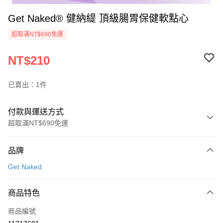
Get Naked® 健納緹 頂級腸胃保健軟點心
超取滿NT$690免運
NT$210
已賣出：1件
付款與運送方式
超取滿NT$690免運
付款方式
品牌
信用卡一次付款
Get Naked
超商取貨付款
商品特色
LINE Pay
商品編號
街口支付