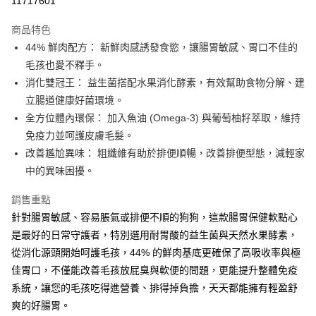
11717601
悠遊付
商品特色
全盈+PAY
44% 鮮肉配方： 新鮮肉感誘發食慾，讓腸胃敏感、胃口不佳的
AFTEE先享後付
毛孩也愛不釋手。
相關說明
消化雙冠王： 益生菌搭配水果消化酵素，有效幫助食物分解、建
【關於「AFTEE先享後付」】
立腸道健康好菌環境。
貨到付款
AFTEE先享後付是「在收到商品之後才付款」的支付方式。 讓您購物簡單
全方位體內環保： 加入魚油 (Omega-3) 與葡萄柚籽萃取，維持
便利好安心！
１．簡單：不需註冊會員、不需綁卡、不需儲值。
免疫力並呵護皮膚毛髮。
運送方式
２．便利：只要手機號碼，簡訊認證，即可結帳。
改善尷尬異味： 粗纖維有助於排便順暢，改善排便型態，減輕家
３．安心：先確認商品／服務後，再付款。
全家取貨付款
中的異味困擾。
每筆NT$60，滿NT$690(含以上)免運費
【「AFTEE先享後付」結帳流程】
１．於結帳方式選擇「AFTEE先享後付」後，將跳轉至「AFTEE先享後付」
銷售重點
萊爾富取貨付款
結帳頁面，進行簡訊認證並確認金額後，即可完成結帳。
針對腸胃敏感、容易脹氣或排便不順的狗狗，這款腸胃保健軟點心
２．訂單成立數日內，您將收到繳費通知簡訊。
每筆NT$60，滿NT$690(含以上)免運費
是最好的日常守護者，特別選用耐胃酸的益生菌與天然水果酵素，
３．收到繳費通知簡訊後14天內，點擊此簡訊中的連結，可透過四大超商／
ATM／網路銀行／等多元方式進行付款，方視為交易完成。
從消化源頭開始呵護毛孩，44% 的鮮肉基底更確保了高吸收率與極
7-11取貨付款
※ 請注意：結帳手續完成當下不需立刻繳費，但若您需要取消訂單，請聯絡
佳胃口，不僅能改善毛孩放屁臭與軟便的問題，更能提升整體免疫
每筆NT$60，滿NT$690(含以上)免運費
購買商品的店家。未經商家同意取消之訂單仍視為有效，需透過AFTEE先享
後付繳納相關費用。
系統，讓您的毛孩吃得進營養、排得掉負擔，天天都能擁有輕盈舒
本島宅配
※ 交易是否成功請以「AFTEE先享後付 」之結帳頁面顯示為準，若有關於
爽的好腸胃。
是否繳費成功／繳費後需取消欲退款等相關疑問，請聯繫「AFTEE先享後付