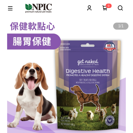
0
1
/
1