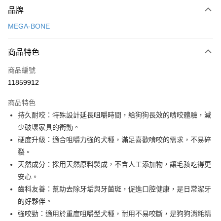
品牌
信用卡一次付款
MEGA-BONE
超商取貨付款
商品特色
LINE Pay
商品編號
街口支付
11859912
悠遊付
商品特色
全盈+PAY
持久耐咬：特殊設計延長咀嚼時間，給狗狗長效的啃咬體驗，減
AFTEE先享後付
少破壞家具的衝動。
相關說明
硬度升級：適合咀嚼力強的犬種，滿足喜歡啃咬的需求，不易碎
【關於「AFTEE先享後付」】
裂。
貨到付款
AFTEE先享後付是「在收到商品之後才付款」的支付方式。 讓您購物簡單
天然成分：採用天然原料製成，不含人工添加物，讓毛孩吃得更
便利好安心！
１．簡單：不需註冊會員、不需綁卡、不需儲值。
安心。
運送方式
２．便利：只要手機號碼，簡訊認證，即可結帳。
齒科友善：幫助去除牙垢與牙菌斑，促進口腔健康，是日常潔牙
３．安心：先確認商品／服務後，再付款。
全家取貨付款
的好夥伴。
每筆NT$60，滿NT$690(含以上)免運費
【「AFTEE先享後付」結帳流程】
強咬勁：適用於重度咀嚼型犬種，耐用不易咬斷，是狗狗消耗精
１．於結帳方式選擇「AFTEE先享後付」後，將跳轉至「AFTEE先享後付」