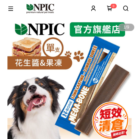
0
1
/
9