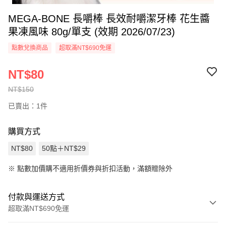
MEGA-BONE 長嚼棒 長效耐嚼潔牙棒 花生醬
果凍風味 80g/單支 (效期 2026/07/23)
點數兌換商品
超取滿NT$690免運
NT$80
NT$150
已賣出：1件
購買方式
NT$80
50點＋NT$29
※
點數加價購不適用折價券與折扣活動，滿額贈除外
付款與運送方式
超取滿NT$690免運
付款方式