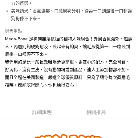
力的首選。
萊爾富取貨付款
結帳頁面，進行簡訊認證並確認金額後，即可完成結帳。
２．訂單成立數日內，您將收到繳費通知簡訊。
美味誘犬：香氣濃郁、口感層次分明，從第一口到最後一口都讓
每筆NT$60，滿NT$690(含以上)免運費
３．收到繳費通知簡訊後14天內，點擊此簡訊中的連結，可透過四大超商／
狗狗停不下來。
ATM／網路銀行／等多元方式進行付款，方視為交易完成。
7-11取貨付款
※ 請注意：結帳手續完成當下不需立刻繳費，但若您需要取消訂單，請聯絡
銷售重點
每筆NT$60，滿NT$690(含以上)免運費
購買商品的店家。未經商家同意取消之訂單仍視為有效，需透過AFTEE先享
後付繳納相關費用。
Mega-Bone 是狗狗無法抗拒的獨特人味組合！外層香氣濃郁、超誘
本島宅配
※ 交易是否成功請以「AFTEE先享後付 」之結帳頁面顯示為準，若有關於
人，內層則夠硬夠耐咬，咬起來有夠爽，讓毛孩從第一口一路咬到
是否繳費成功／繳費後需取消欲退款等相關疑問，請聯繫「AFTEE先享後付
每筆NT$120，滿NT$1,000(含以上)免運費
最後一口都停不下來。
客戶支援中心」
https://netprotections.freshdesk.com/support/home
我們用的是比一般長效咀嚼骨更簡單、更安心的配方，完全可食、
離島宅配
【注意事項】
好消化，沒有生皮、沒有動物粉或副產品，連人工添加物都不加。
１．透過由恩沛科技股份有限公司提供之「AFTEE先享後付」服務完成之交
每筆NT$350
易，需依本服務之必要範圍內提供個人資料，並將交易相關給付款項請求債
而且全程在美國製造，嚴選全球優質原料，只為了讓你每次獎勵毛
權轉讓予恩沛科技股份有限公司。
貨到付款
孩時，都能吃得開心、你也給得安心！
２．關於個人資料處理事宜，請瀏覽以下網址：
每筆NT$120，滿NT$1,000(含以上)免運費
https://aftee.tw/terms/#terms3
３．未成年的使用者請事先徵得法定代理人或監護人之同意方可使用
「AFTEE先享後付」，若未經同意申辦者引起之損失，本公司不負相關責
任。
詳細說明
相關推薦
４．使用「AFTEE先享後付」時，將依據個別帳號之用戶狀況，依本公司即
時審查核予不同之上限額度；若仍有額度不足之情形，本公司將視審查結果
請求用戶進行身份認證。
５．嚴禁一人註冊多個帳號或使用他人資訊註冊。若發現惡意使用之情形，
恩沛科技股份有限公司將有權停止該用戶之使用額度並採取法律行動。