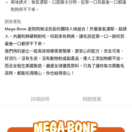
３．安心：先確認商品／服務後，再付款。
全家取貨付款
美味誘犬：香氣濃郁、口感層次分明，從第一口到最後一口都讓
狗狗停不下來。
每筆NT$60，滿NT$690(含以上)免運費
【「AFTEE先享後付」結帳流程】
１．於結帳方式選擇「AFTEE先享後付」後，將跳轉至「AFTEE先享後付」
萊爾富取貨付款
銷售重點
結帳頁面，進行簡訊認證並確認金額後，即可完成結帳。
２．訂單成立數日內，您將收到繳費通知簡訊。
每筆NT$60，滿NT$690(含以上)免運費
Mega-Bone 是狗狗無法抗拒的獨特人味組合！外層香氣濃郁、超誘
３．收到繳費通知簡訊後14天內，點擊此簡訊中的連結，可透過四大超商／
人，內層則夠硬夠耐咬，咬起來有夠爽，讓毛孩從第一口一路咬到
ATM／網路銀行／等多元方式進行付款，方視為交易完成。
7-11取貨付款
※ 請注意：結帳手續完成當下不需立刻繳費，但若您需要取消訂單，請聯絡
最後一口都停不下來。
每筆NT$60，滿NT$690(含以上)免運費
購買商品的店家。未經商家同意取消之訂單仍視為有效，需透過AFTEE先享
我們用的是比一般長效咀嚼骨更簡單、更安心的配方，完全可食、
後付繳納相關費用。
好消化，沒有生皮、沒有動物粉或副產品，連人工添加物都不加。
本島宅配
※ 交易是否成功請以「AFTEE先享後付 」之結帳頁面顯示為準，若有關於
是否繳費成功／繳費後需取消欲退款等相關疑問，請聯繫「AFTEE先享後付
而且全程在美國製造，嚴選全球優質原料，只為了讓你每次獎勵毛
每筆NT$120，滿NT$1,000(含以上)免運費
客戶支援中心」
https://netprotections.freshdesk.com/support/home
孩時，都能吃得開心、你也給得安心！
離島宅配
【注意事項】
１．透過由恩沛科技股份有限公司提供之「AFTEE先享後付」服務完成之交
每筆NT$350
易，需依本服務之必要範圍內提供個人資料，並將交易相關給付款項請求債
權轉讓予恩沛科技股份有限公司。
貨到付款
詳細說明
相關推薦
２．關於個人資料處理事宜，請瀏覽以下網址：
每筆NT$120，滿NT$1,000(含以上)免運費
https://aftee.tw/terms/#terms3
３．未成年的使用者請事先徵得法定代理人或監護人之同意方可使用
「AFTEE先享後付」，若未經同意申辦者引起之損失，本公司不負相關責
任。
４．使用「AFTEE先享後付」時，將依據個別帳號之用戶狀況，依本公司即