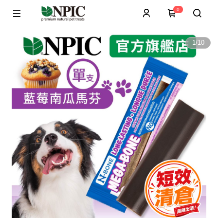
0
1
/
10