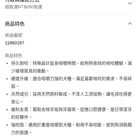
超取滿NT$690免運
付款方式
商品特色
信用卡一次付款
商品編號
超商取貨付款
11860187
LINE Pay
商品特色
街口支付
持久耐咬：特殊設計延長咀嚼時間，給狗狗長效的啃咬體驗，減
少破壞家具的衝動。
悠遊付
硬度升級：適合咀嚼力強的犬種，滿足喜歡啃咬的需求，不易碎
全盈+PAY
裂。
天然成分：採用天然原料製成，不含人工添加物，讓毛孩吃得更
AFTEE先享後付
安心。
相關說明
齒科友善：幫助去除牙垢與牙菌斑，促進口腔健康，是日常潔牙
【關於「AFTEE先享後付」】
貨到付款
AFTEE先享後付是「在收到商品之後才付款」的支付方式。 讓您購物簡單
的好夥伴。
便利好安心！
強咬勁：適用於重度咀嚼型犬種，耐用不易咬斷，是狗狗消耗精
１．簡單：不需註冊會員、不需綁卡、不需儲值。
運送方式
力的首選。
２．便利：只要手機號碼，簡訊認證，即可結帳。