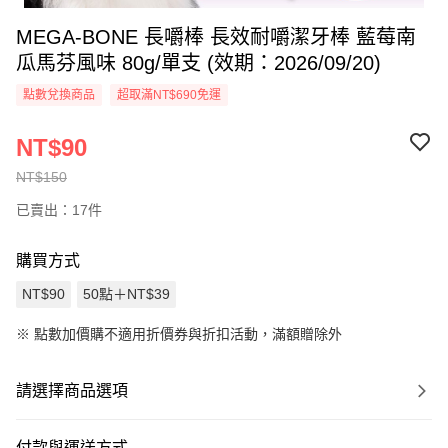
MEGA-BONE 長嚼棒 長效耐嚼潔牙棒 藍莓南
瓜馬芬風味 80g/單支 (效期：2026/09/20)
點數兌換商品
超取滿NT$690免運
NT$90
NT$150
已賣出：17件
購買方式
NT$90
50點＋NT$39
※
點數加價購不適用折價券與折扣活動，滿額贈除外
請選擇商品選項
付款與運送方式