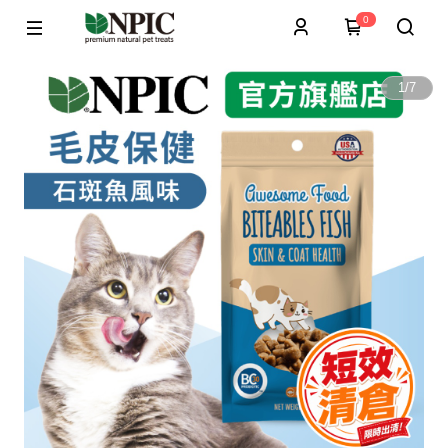
0
1
/
7