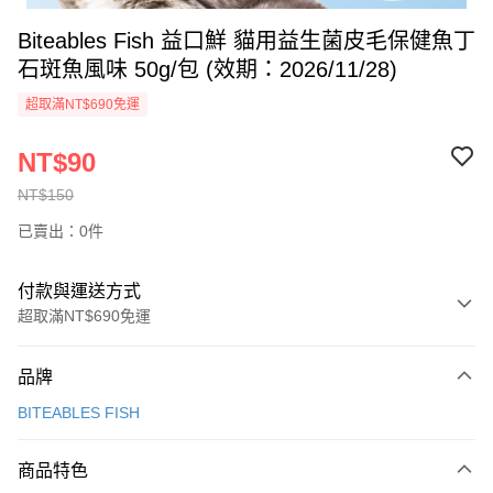
Biteables Fish 益口鮮 貓用益生菌皮毛保健魚丁
石斑魚風味 50g/包 (效期：2026/11/28)
超取滿NT$690免運
NT$90
NT$150
已賣出：0件
付款與運送方式
超取滿NT$690免運
付款方式
品牌
信用卡一次付款
BITEABLES FISH
超商取貨付款
商品特色
LINE Pay