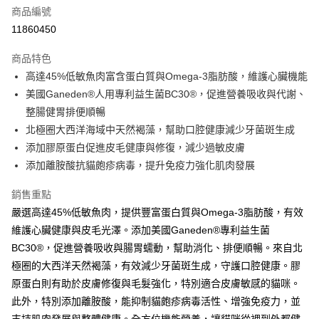
商品編號
Apple Pay
11860450
街口支付
商品特色
悠遊付
高達45%低敏魚肉富含蛋白質與Omega-3脂肪酸，維護心臟機能
全盈+PAY
美國Ganeden®人用專利益生菌BC30®，促進營養吸收與代謝、
整腸健胃排便順暢
AFTEE先享後付
北極圈大西洋海域中天然褐藻，幫助口腔健康減少牙菌斑生成
相關說明
添加膠原蛋白促進皮毛健康與修復，減少過敏皮膚
【關於「AFTEE先享後付」】
貨到付款
AFTEE先享後付是「在收到商品之後才付款」的支付方式。 讓您購物簡單
添加離胺酸抗貓皰疹病毒，提升免疫力強化肌肉發展
便利好安心！
１．簡單：不需註冊會員、不需綁卡、不需儲值。
銷售重點
運送方式
２．便利：只要手機號碼，簡訊認證，即可結帳。
嚴選高達45%低敏魚肉，提供豐富蛋白質與Omega-3脂肪酸，有效
３．安心：先確認商品／服務後，再付款。
全家取貨付款
維護心臟健康與皮毛光澤。添加美國Ganeden®專利益生菌
每筆NT$60，滿NT$690(含以上)免運費
【「AFTEE先享後付」結帳流程】
BC30®，促進營養吸收與腸胃蠕動，幫助消化、排便順暢。來自北
１．於結帳方式選擇「AFTEE先享後付」後，將跳轉至「AFTEE先享後付」
萊爾富取貨付款
極圈的大西洋天然褐藻，有效減少牙菌斑生成，守護口腔健康。膠
結帳頁面，進行簡訊認證並確認金額後，即可完成結帳。
２．訂單成立數日內，您將收到繳費通知簡訊。
原蛋白則有助於皮膚修復與毛髮強化，特別適合皮膚敏感的貓咪。
每筆NT$60，滿NT$690(含以上)免運費
３．收到繳費通知簡訊後14天內，點擊此簡訊中的連結，可透過四大超商／
此外，特別添加離胺酸，能抑制貓皰疹病毒活性、增強免疫力，並
ATM／網路銀行／等多元方式進行付款，方視為交易完成。
7-11取貨付款
※ 請注意：結帳手續完成當下不需立刻繳費，但若您需要取消訂單，請聯絡